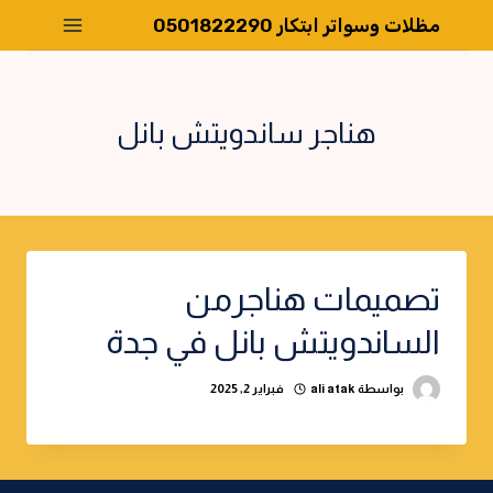
لتجاوز
مظلات وسواتر ابتكار 0501822290
لى
لمحتوى
هناجر ساندويتش بانل
تصميمات هناجرمن
الساندويتش بانل في جدة
بواسطة
ali atak
فبراير 2, 2025