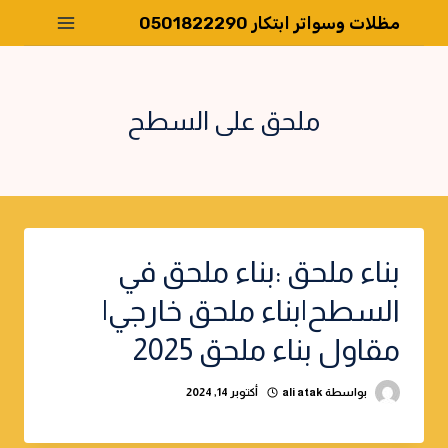
لتجاوز
مظلات وسواتر ابتكار 0501822290
لى
لمحتوى
ملحق على السطح
بناء ملحق :بناء ملحق في
السطح|بناء ملحق خارجي|
مقاول بناء ملحق 2025
بواسطة
ali atak
أكتوبر 14, 2024