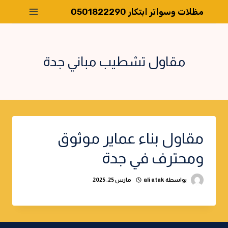
لتجاوز
مظلات وسواتر ابتكار 0501822290
لى
لمحتوى
مقاول تشطيب مباني جدة
مقاول بناء عماير موثوق
ومحترف في جدة
بواسطة
ali atak
مارس 25, 2025