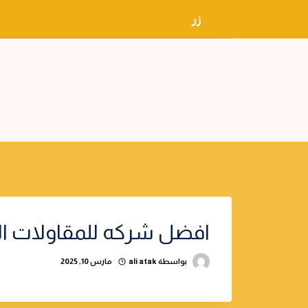
لتجاوز
زر
لى
لمحتوى
افضل شركه للمقاولات ال
بواسطة
ali atak
مارس 10, 2025