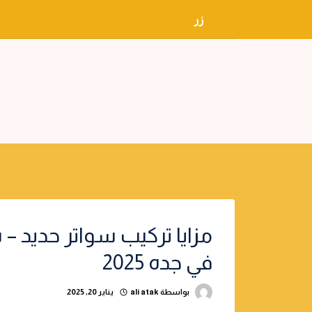
لتجاوز
زر
لى
لمحتوى
مزايا تركيب سواتر حديد – 
في جده 2025
بواسطة
ali atak
يناير 20, 2025