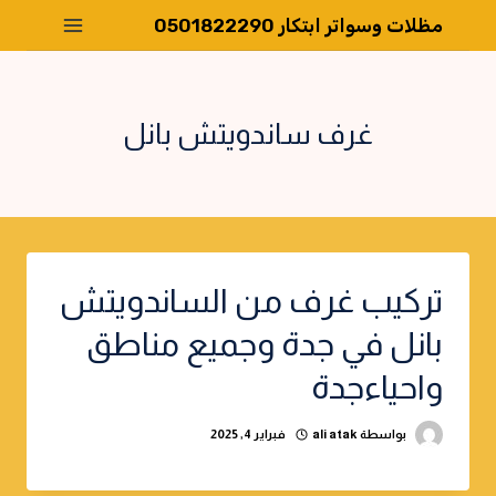
لتجاوز
مظلات وسواتر ابتكار 0501822290
لى
لمحتوى
غرف ساندويتش بانل
تركيب غرف من الساندويتش
بانل في جدة وجميع مناطق
واحياءجدة
بواسطة
ali atak
فبراير 4, 2025