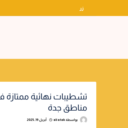
لتجاوز
زر
لى
لمحتوى
تشطيبات نهائية ممتازة ف
مناطق جدة
بواسطة
ali atak
أبريل 19, 2025