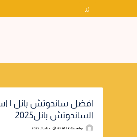
لتجاوز
زر
لى
لمحتوى
افضل ساندوتش بانل | اس
الساندوتش بانل2025
بواسطة
ali atak
يناير 3, 2025