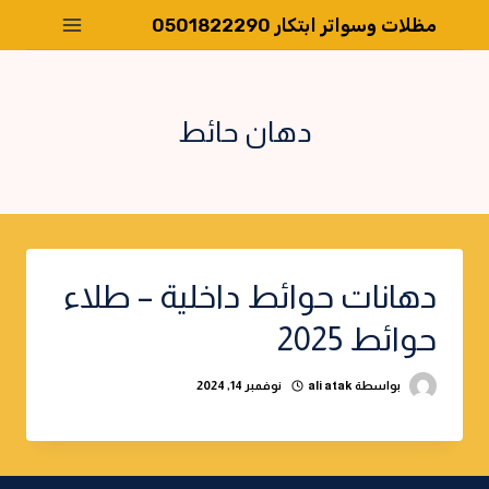
لتجاوز
مظلات وسواتر ابتكار 0501822290
لى
لمحتوى
دهان حائط
دهانات حوائط داخلية – طلاء
حوائط 2025
بواسطة
ali atak
نوفمبر 14, 2024