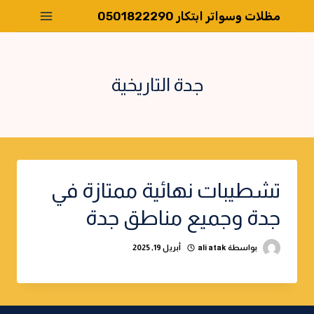
لتجاوز
مظلات وسواتر ابتكار 0501822290
لى
لمحتوى
جدة التاريخية
تشطيبات نهائية ممتازة في
جدة وجميع مناطق جدة
بواسطة
ali atak
أبريل 19, 2025