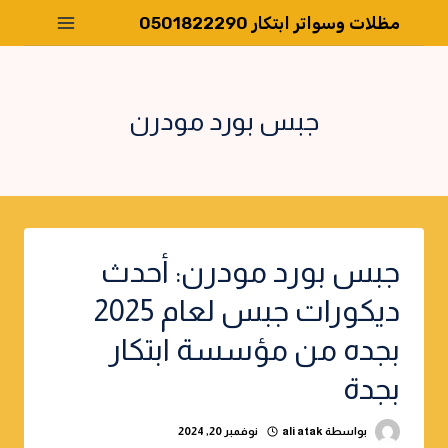
لتجاوز
مظلات وسواتر ابتكار 0501822290
لى
لمحتوى
جبس بورد مودرن
جبس بورد مودرن: أحدث
ديكورات جبس لعام 2025
بجده من مؤسسة ابتكار
بجدة
بواسطة
ali atak
نوفمبر 20, 2024