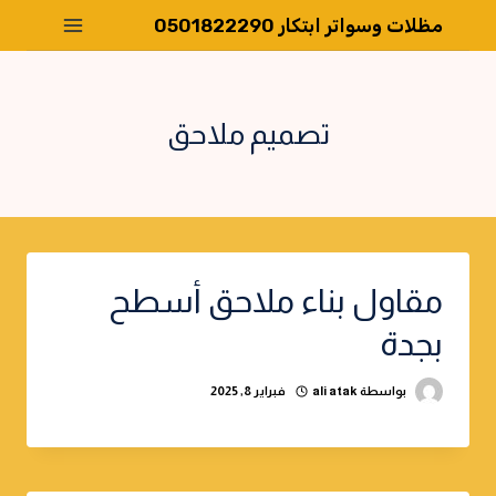
لتجاوز
مظلات وسواتر ابتكار 0501822290
لى
لمحتوى
تصميم ملاحق
مقاول بناء ملاحق أسطح
بجدة
بواسطة
ali atak
فبراير 8, 2025