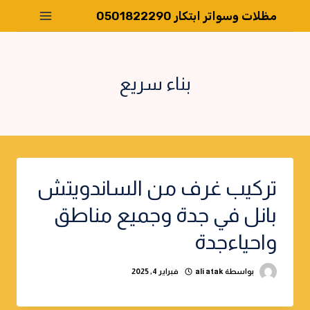
لتجاوز
مظلات وسواتر ابتكار 0501822290
لى
لمحتوى
بناء سريع
تركيب غرف من الساندويتش
بانل في جدة وجميع مناطق
واحياءجدة
بواسطة
ali atak
فبراير 4, 2025