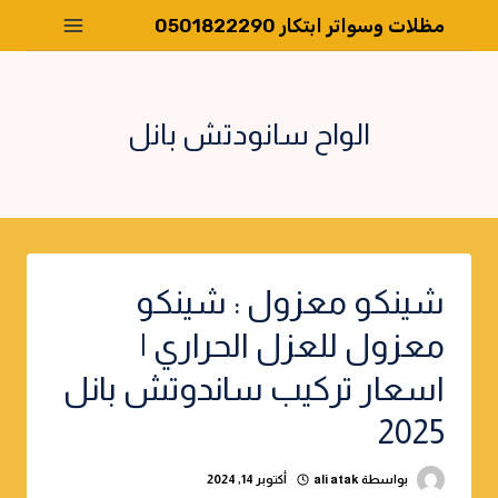
لتجاوز
مظلات وسواتر ابتكار 0501822290
لى
لمحتوى
الواح سانودتش بانل
شينكو معزول : شينكو
معزول للعزل الحراري |
اسعار تركيب ساندوتش بانل
2025
بواسطة
ali atak
أكتوبر 14, 2024