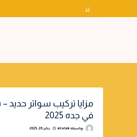
لتجاوز
زر
لى
لمحتوى
مزايا تركيب سواتر حديد – 
في جده 2025
بواسطة
ali atak
يناير 20, 2025