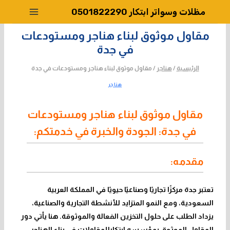
لتجاوز
مظلات وسواتر ابتكار 0501822290
لى
لمحتوى
مقاول موثوق لبناء هناجر ومستودعات
في جدة
الرئيسية
/
هناجر
/
مقاول موثوق لبناء هناجر ومستودعات في جدة
هناجر
مقاول موثوق لبناء هناجر ومستودعات
في جدة: الجودة والخبرة في خدمتكم:
مقدمه:
تعتبر جدة مركزًا تجاريًا وصناعيًا حيويًا في المملكة العربية
السعودية، ومع النمو المتزايد للأنشطة التجارية والصناعية،
يزداد الطلب على حلول التخزين الفعالة والموثوقة. هنا يأتي دور
المقاول الموثوق
بمؤسسه ابتكارللمقاولات
في بناء الهناجر