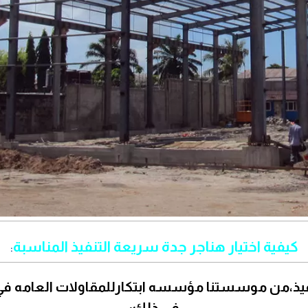
كيفية اختيار هناجر جدة سريعة التنفيذ المناسبة
:
نفيذ،من موسستنا مؤسسه ابتكارللمقاولات العامه في
في ذلك: