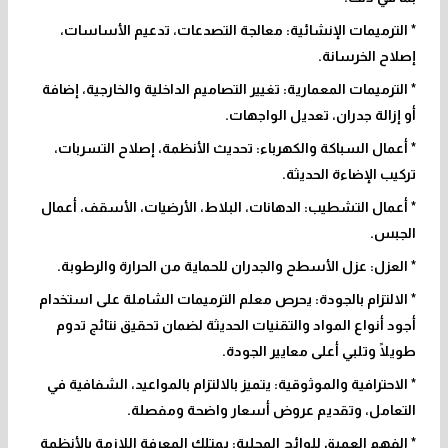
* الترميمات الإنشائية: معالجة التصدعات، تدعيم الأساسات،
إصلاح الخرسانة.
* الترميمات المعمارية: تغيير التصاميم الداخلية والخارجية، إضافة
أو إزالة جدران، تعديل الواجهات.
* أعمال السباكة والكهرباء: تحديث الأنظمة، إصلاح التسربات،
تركيب الإضاءة الحديثة.
* أعمال التشطيب: الدهانات، البلاط، الأرضيات، الأسقف، أعمال
الجبس.
* العزل: عزل الأسطح والجدران للحماية من الحرارة والرطوبة.
* الالتزام بالجودة: يحرص معلم الترميمات الشاملة على استخدام
أجود أنواع المواد والتقنيات الحديثة لضمان تحقيق نتائج تدوم
طويلًا وتلبي أعلى معايير الجودة.
* الاحترافية والموثوقية: يتميز بالالتزام بالمواعيد، الشفافية في
التعامل، وتقديم عروض أسعار واضحة ومفصلة.
* الفهم العميق للوائح المحلية: يمتلك المعرفة اللازمة بالأنظمة