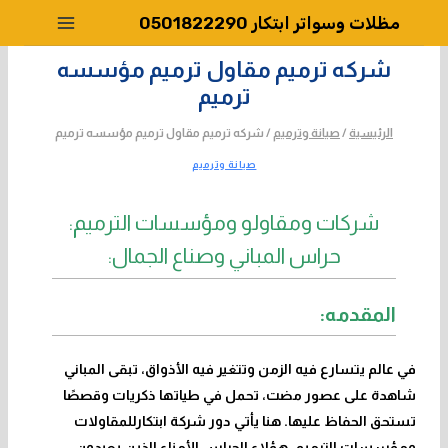
لتجاوز
مظلات وسواتر ابتكار 0501822290
لى
لمحتوى
شركه ترميم مقاول ترميم مؤسسه
ترميم
الرئيسية
/
صيانة وترميم
/
شركه ترميم مقاول ترميم مؤسسه ترميم
صيانة وترميم
شركات ومقاولو ومؤسسات الترميم:
حراس المباني وصناع الجمال:
المقدمه:
في عالم يتسارع فيه الزمن وتتغير فيه الأذواق، تبقى المباني
شاهدة على عصور مضت، تحمل في طياتها ذكريات وقصصًا
تستحق الحفاظ عليها. هنا
يأتي دور شركة ابتكارللمقاولات
ومؤسسات الترميم، هؤلاء الحراس الأمناء الذين يعيدون