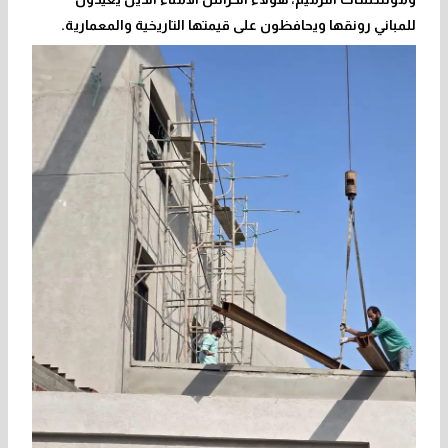
للمباني رونقها ويحافظون على قيمتها التاريخية والمعمارية.