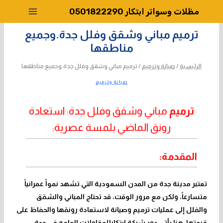
لتجاوز
مظلات وسواتر ابتكار 0501822290
لى
لمحتوى
ترميم مباني وشقق وفلل جدة.وجميع
مناطقها
الرئيسية
/
صيانة وترميم
/
ترميم مباني وشقق وفلل جدة.وجميع مناطقها
صيانة وترميم
ترميم
مباني وشقق وفلل جدة: استعادة
رونق الماضي بلمسة عصرية:
المقدمة:
تعتبر مدينة جدة من المدن السعودية التي تشهد نمواً عمرانياً
متسارعاً، ولكن مع مرور الوقت، قد
تحتاج المباني والشقق
والفلل إلى عمليات ترميم وصيانة لاستعادة
رونقها والحفاظ على
قيمتها. هنا يأتي دور
شركة ابتكارللمقاولات العامه في جدة